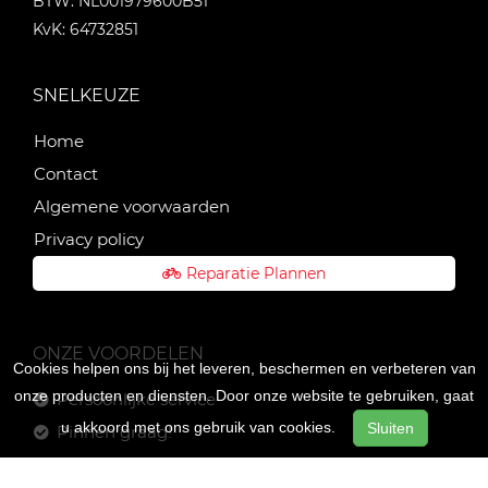
BTW: NL001979600B51
KvK: 64732851
SNELKEUZE
Home
Contact
Algemene voorwaarden
Privacy policy
Reparatie Plannen
ONZE VOORDELEN
Cookies helpen ons bij het leveren, beschermen en verbeteren van
onze producten en diensten. Door onze website te gebruiken, gaat
Persoonlijke service
u akkoord met ons gebruik van cookies.
Sluiten
Pinnen graag!