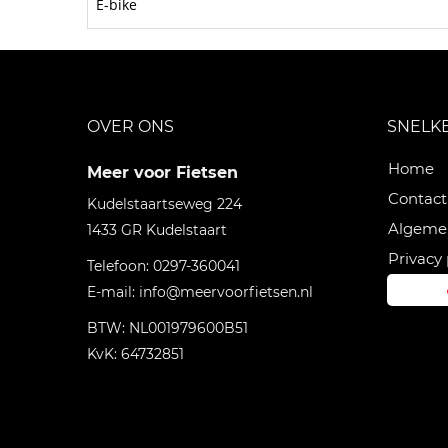
E-bike
OVER ONS
SNELK
Home
Meer voor Fietsen
Contact
Kudelstaartseweg 224
Algeme
1433 GR
Kudelstaart
Privacy 
Telefoon:
0297-360041
E-mail:
info@meervoorfietsen.nl
BTW: NL001979600B51
KvK: 64732851