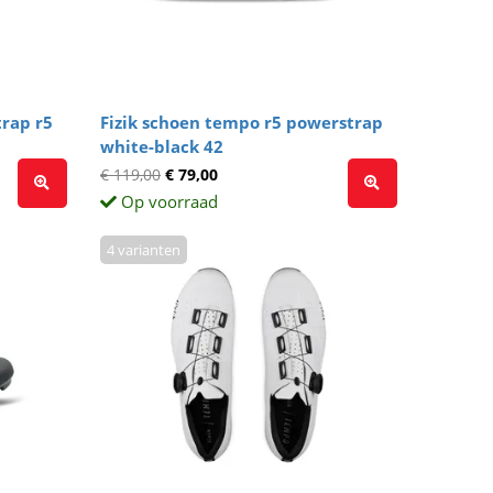
rap r5
Fizik schoen tempo r5 powerstrap
white-black 42
€ 119,00
€ 79,00
Op voorraad
4 varianten