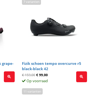
7 varianten
k grape-
Fizik schoen tempo overcurve r5
black-black 42
€ 159,00
€ 99,00
Op voorraad
11 varianten