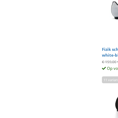
Fizik s
white-b
€ 159,00
Op vo
11 varia