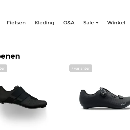
Fietsen
Kleding
O&A
Sale
Winkel
oenen
nten
7 varianten