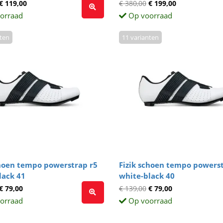
€ 119,00
€ 380,00
€ 199,00
orraad
Op voorraad
nten
11 varianten
choen tempo powerstrap r5
Fizik schoen tempo powerst
lack 41
white-black 40
€ 79,00
€ 139,00
€ 79,00
orraad
Op voorraad