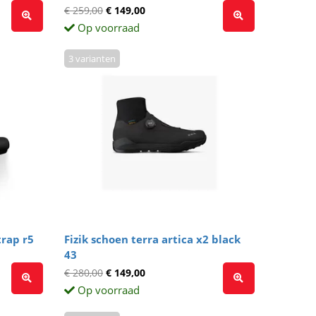
€ 259,00
€ 149,00
Op voorraad
3 varianten
rap r5
Fizik schoen terra artica x2 black
43
€ 280,00
€ 149,00
Op voorraad