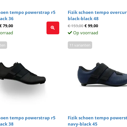
choen tempo powerstrap r5
Fizik schoen tempo overcur
lack 36
black-black 48
€ 79,00
€ 159,00
€ 99,00
orraad
Op voorraad
nten
11 varianten
choen tempo powerstrap r5
Fizik schoen tempo powerst
lack 38
navy-black 45