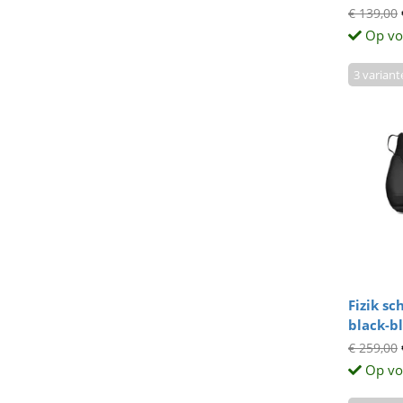
€ 139,00
Op vo
3 variant
Fizik s
black-b
€ 259,00
Op vo