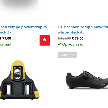
choen tempo powerstrap r5
Fizik schoen tempo powerst
lack 37
white-black 43
€ 79,00
€ 139,00
€ 79,00
orraad
Op voorraad
7 varianten