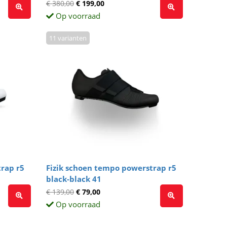
€ 380,00
€ 199,00
Op voorraad
11 varianten
rap r5
Fizik schoen tempo powerstrap r5
black-black 41
€ 139,00
€ 79,00
Op voorraad