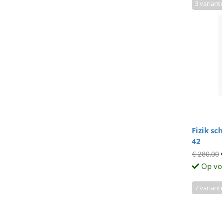
3 variant
Fizik sc
42
€ 280,00
Op vo
7 variant