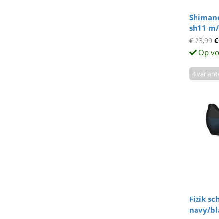
Shimano
sh11 m/
€ 23,99
€
Op vo
4 variant
Fizik s
navy/bl