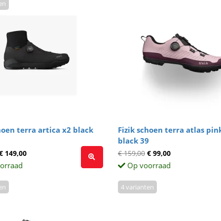
en
hoen terra artica x2 black
Fizik schoen terra atlas pin
black 39
€ 149,00
€ 159,00
€ 99,00
orraad
Op voorraad
en
4 varianten