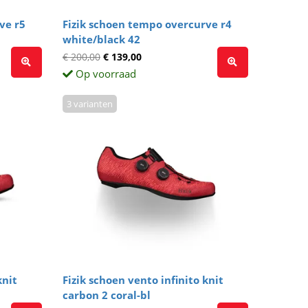
ve r5
Fizik schoen tempo overcurve r4
white/black 42
€ 200,00
€ 139,00
Op voorraad
3 varianten
knit
Fizik schoen vento infinito knit
carbon 2 coral-bl