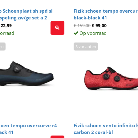
 Schoenplaat sh spd sl
Fizik schoen tempo overcur
speling zw/ge set a 2
black-black 41
 22,99
€ 159,00
€ 99,00
orraad
Op voorraad
en
3 varianten
choen tempo overcurve r4
Fizik schoen vento infinito 
ack 41
carbon 2 coral-bl