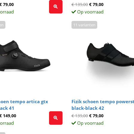
€ 79,00
€ 139,00
€ 79,00
orraad
Op voorraad
en
11 varianten
choen tempo artica gtx
Fizik schoen tempo powerst
lack 41
black-black 42
€ 149,00
€ 139,00
€ 79,00
orraad
Op voorraad