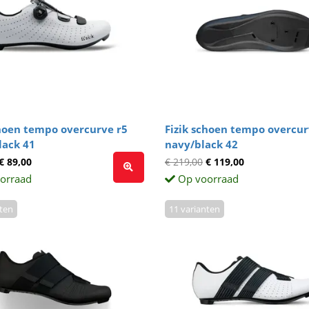
choen tempo overcurve r5
Fizik schoen tempo overcur
lack 41
navy/black 42
€ 89,00
€ 219,00
€ 119,00
orraad
Op voorraad
nten
11 varianten