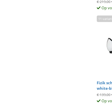
€ 219,00
Op vo
11 varia
Fizik s
white-b
€ 139,00
Op vo