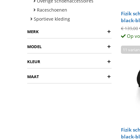
Overige schoenaccessoires
Raceschoenen
Fizik s
Sportieve kleding
black-b
€ 139,00
+
MERK
Op vo
+
MODEL
11 varia
+
KLEUR
+
MAAT
Fizik s
black-b