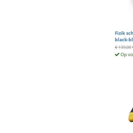
Fizik s
black-b
€ 139,00
Op vo