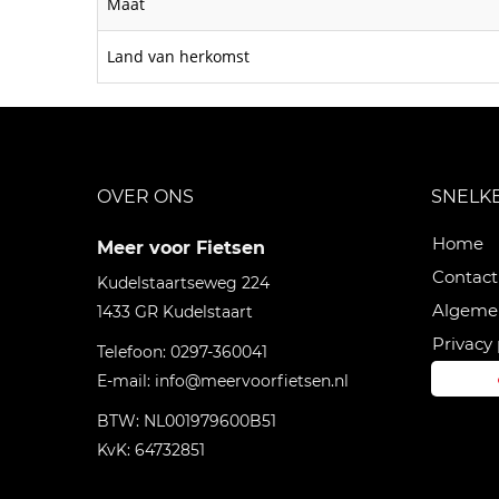
Maat
Land van herkomst
OVER ONS
SNELK
Home
Meer voor Fietsen
Contact
Kudelstaartseweg 224
Algeme
1433 GR
Kudelstaart
Privacy 
Telefoon:
0297-360041
E-mail:
info@meervoorfietsen.nl
BTW: NL001979600B51
KvK: 64732851