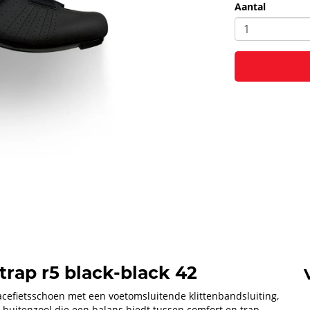
Aantal
rap r5 black-black 42
racefietsschoen met een voetomsluitende klittenbandsluiting,
 buitenzool die een balans biedt tussen comfort en trap