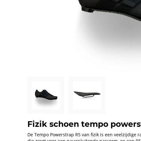
Fizik schoen tempo powerst
De Tempo Powerstrap R5 van fizik is een veelzijdige 
die zorgt voor een nauwsluitende pasvorm, en een R5