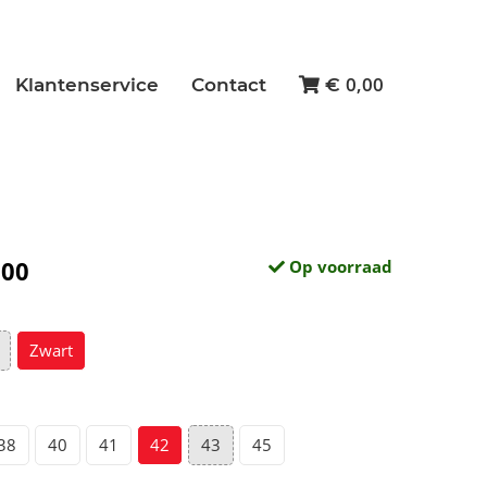
0,00
Klantenservice
Contact
€
,00
Op voorraad
Zwart
38
40
41
42
43
45