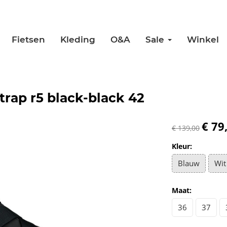
Fietsen
Kleding
O&A
Sale
Winkel
rap r5 black-black 42
€ 79
€ 139,00
Kleur:
Blauw
Wit
Maat:
36
37