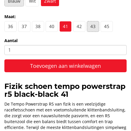
Blauw
Wit
Zwart
Maat:
36
37
38
40
41
42
43
45
Aantal
Toevoegen aan winkelwagen
Fizik schoen tempo powerstrap
r5 black-black 41
De Tempo Powerstrap R5 van fizik is een veelzijdige
racefietsschoen met een voetomsluitende klittenbandsluiting,
die zorgt voor een nauwsluitende pasvorm, en een R5
buitenzool die een balans biedt tussen comfort en trap
efficientie. Terwijl de meeste klittenbandsluitingen simpelweg