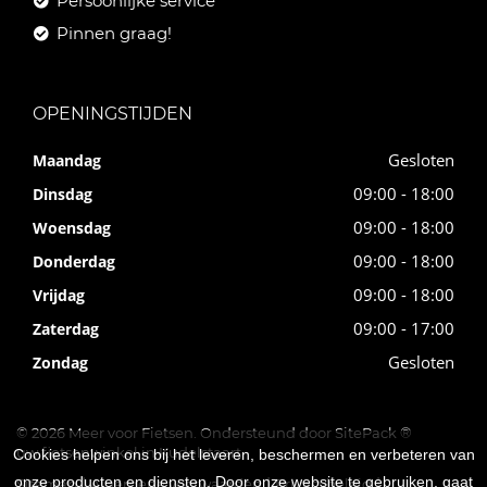
Persoonlijke service
Pinnen graag!
OPENINGSTIJDEN
Gesloten
Maandag
09:00 - 18:00
Dinsdag
09:00 - 18:00
Woensdag
09:00 - 18:00
Donderdag
09:00 - 18:00
Vrijdag
09:00 - 17:00
Zaterdag
Gesloten
Zondag
© 2026 Meer voor Fietsen. Ondersteund door
SitePack ®
uw fietsenwinkel in Kudelstaart
Cookies helpen ons bij het leveren, beschermen en verbeteren van
onze producten en diensten. Door onze website te gebruiken, gaat
Sitemap
Algemene voorwaarden
Privacybeleid