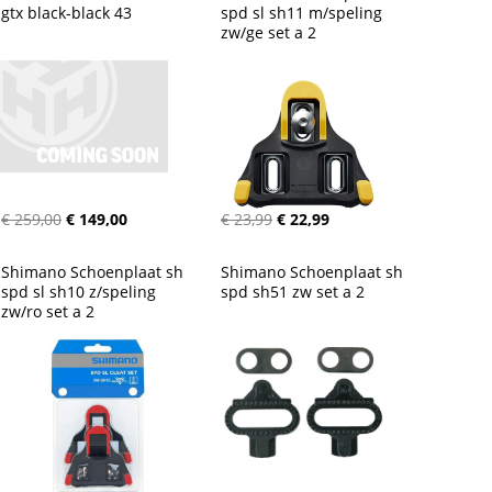
gtx black-black 43
spd sl sh11 m/speling 
zw/ge set a 2
€ 259,00
€ 149,00
€ 23,99
€ 22,99
Shimano Schoenplaat sh 
Shimano Schoenplaat sh 
spd sl sh10 z/speling 
spd sh51 zw set a 2
zw/ro set a 2