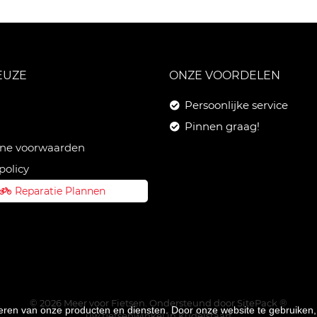
EUZE
ONZE VOORDELEN
Persoonlijke service
Pinnen graag!
ne voorwaarden
policy
Reparatie Plannen
© 2026 Meer voor Fietsen. Ondersteund door
SitePack ®
teren van onze producten en diensten. Door onze website te gebruike
uw fietsenwinkel in Kudelstaart