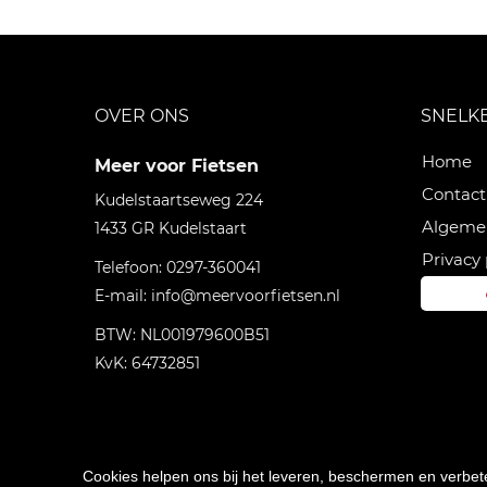
OVER ONS
SNELK
Home
Meer voor Fietsen
Contact
Kudelstaartseweg 224
Algeme
1433 GR
Kudelstaart
Privacy 
Telefoon:
0297-360041
E-mail:
info@meervoorfietsen.nl
BTW: NL001979600B51
KvK: 64732851
Cookies helpen ons bij het leveren, beschermen en verbe