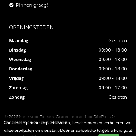
Pinnen graag!
OPENINGSTIJDEN
Gesloten
Maandag
09:00 - 18:00
Dinsdag
09:00 - 18:00
Woensdag
09:00 - 18:00
Donderdag
09:00 - 18:00
Vrijdag
09:00 - 17:00
Zaterdag
Gesloten
Zondag
© 2026 Meer voor Fietsen. Ondersteund door
SitePack ®
uw fietsenwinkel in Kudelstaart
Cookies helpen ons bij het leveren, beschermen en verbeteren van
onze producten en diensten. Door onze website te gebruiken, gaat
Sitemap
Algemene voorwaarden
Privacybeleid