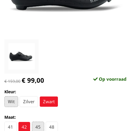
€ 99,00
Op voorraad
€ 159,00
Kleur:
Wit
Zilver
Zwart
Maat:
41
42
45
48