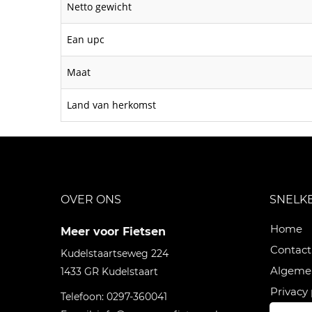
Netto gewicht
Ean upc
Maat
Land van herkomst
OVER ONS
SNELK
Home
Meer voor Fietsen
Contact
Kudelstaartseweg 224
Algeme
1433 GR
Kudelstaart
Privacy 
Telefoon:
0297-360041