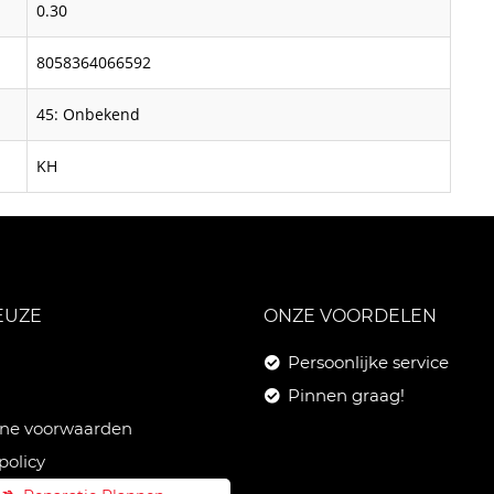
0.30
8058364066592
45: Onbekend
KH
EUZE
ONZE VOORDELEN
Persoonlijke service
Pinnen graag!
ne voorwaarden
policy