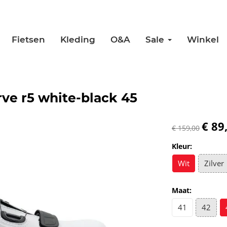
Fietsen
Kleding
O&A
Sale
Winkel
ve r5 white-black 45
€ 89
€ 159,00
Kleur:
Wit
Zilver
Maat:
41
42