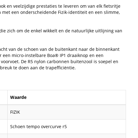
k en veelzijdige prestaties te leveren om van elk fietsritje
en met een onderscheidende Fizik-identiteit en een slimme,
e zich om de enkel wikkelt en de natuurlijke uitlijning van
acht van de schoen van de buitenkant naar de binnenkant
oor een micro-instelbare Boa® IP1 draaiknop en een
e voorvoet. De R5 nylon carbonnen buitenzool is soepel en
fbreuk te doen aan de trapefficiëntie.
Waarde
FIZIK
Schoen tempo overcurve r5