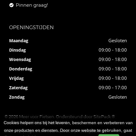
Pinnen graag!
OPENINGSTIJDEN
Gesloten
Maandag
09:00 - 18:00
Dinsdag
09:00 - 18:00
Woensdag
09:00 - 18:00
Donderdag
09:00 - 18:00
Vrijdag
09:00 - 17:00
Zaterdag
Gesloten
Zondag
© 2026 Meer voor Fietsen. Ondersteund door
SitePack ®
uw fietsenwinkel in Kudelstaart
Cookies helpen ons bij het leveren, beschermen en verbeteren van
onze producten en diensten. Door onze website te gebruiken, gaat
Sitemap
Algemene voorwaarden
Privacybeleid