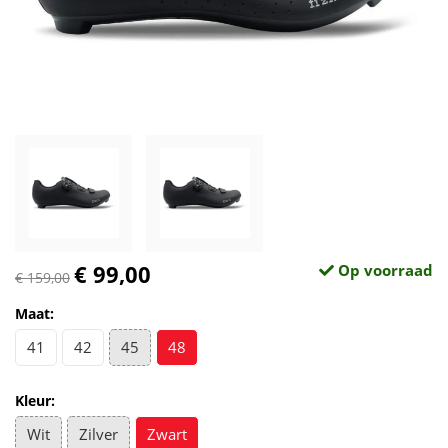
€ 99,00
Op voorraad
€ 159,00
Maat:
41
42
45
48
Kleur:
Wit
Zilver
Zwart