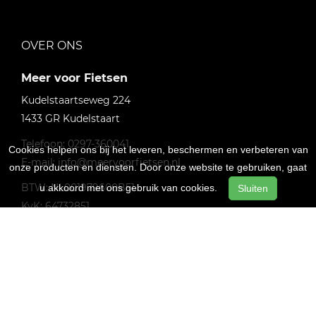
OVER ONS
Meer voor Fietsen
Kudelstaartseweg 224
1433 GR
Kudelstaart
Telefoon:
0297-360041
Cookies helpen ons bij het leveren, beschermen en verbeteren van
E-mail:
info@meervoorfietsen.nl
onze producten en diensten. Door onze website te gebruiken, gaat
BTW: NL001979600B51
u akkoord met ons gebruik van cookies.
Sluiten
KvK: 64732851
SNELKEUZE
Home
Contact