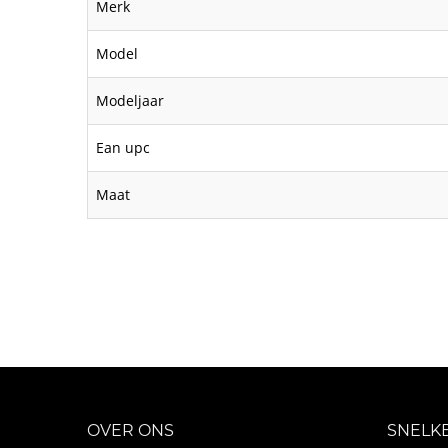
Merk
Model
Modeljaar
Ean upc
Maat
OVER ONS
SNELK