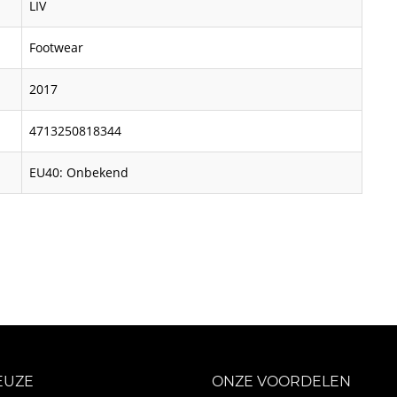
LIV
Footwear
2017
4713250818344
EU40: Onbekend
EUZE
ONZE VOORDELEN