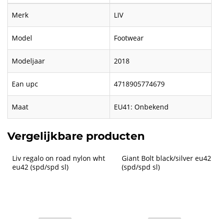
Merk
LIV
Model
Footwear
Modeljaar
2018
Ean upc
4718905774679
Maat
EU41: Onbekend
Vergelijkbare producten
Liv regalo on road nylon wht 
Giant Bolt black/silver eu42 
eu42 (spd/spd sl)
(spd/spd sl)