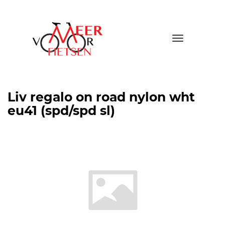
Toggle
navigatio
Liv regalo on road nylon wht
eu41 (spd/spd sl)