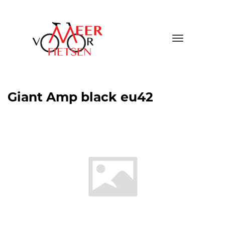
Toggle
navigatio
Giant Amp black eu42