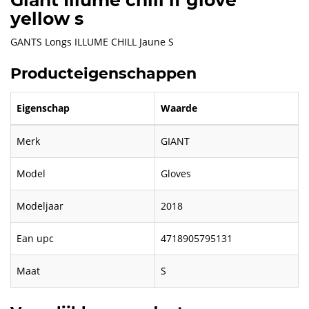
Giant Illume chill lf glove
yellow s
GANTS Longs ILLUME CHILL Jaune S
Producteigenschappen
Eigenschap
Waarde
Merk
GIANT
Model
Gloves
Modeljaar
2018
Ean upc
4718905795131
Maat
S