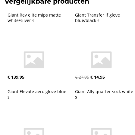
Vergelijkbare producten
Giant Rev elite mips matte 
Giant Transfer lf glove 
white/silver s
blue/black s
€ 139,95
€ 27,95
€ 14,95
Giant Elevate aero glove blue 
Giant Ally quarter sock white 
s
s