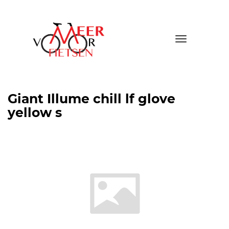
Toggle
navigatio
Giant Illume chill lf glove
yellow s