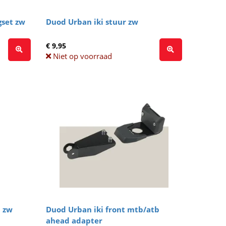
gset zw
Duod Urban iki stuur zw
€ 9,95
Niet op voorraad
d zw
Duod Urban iki front mtb/atb
ahead adapter