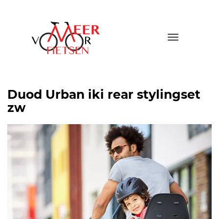
Toggle
navigatio
Duod Urban iki rear stylingset
zw