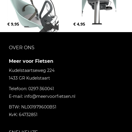
€ 9,95
€ 4,95
OVER ONS
Meer voor Fietsen
Kudelstaartseweg 224
1433 GR
Kudelstaart
Telefoon:
0297-360041
E-mail:
info@meervoorfietsen.nl
BTW: NL001979600B51
KvK: 64732851