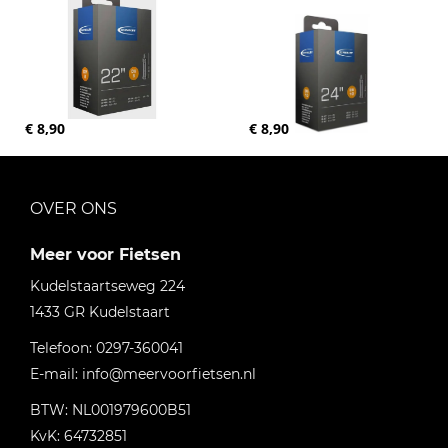
€ 8,90
€ 8,90
OVER ONS
Meer voor Fietsen
Kudelstaartseweg 224
1433 GR
Kudelstaart
Telefoon:
0297-360041
E-mail:
info@meervoorfietsen.nl
BTW: NL001979600B51
KvK: 64732851