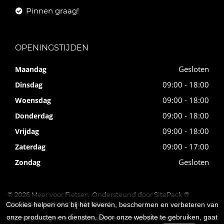
Pinnen graag!
OPENINGSTIJDEN
Gesloten
Maandag
09:00 - 18:00
Dinsdag
09:00 - 18:00
Woensdag
09:00 - 18:00
Donderdag
09:00 - 18:00
Vrijdag
09:00 - 17:00
Zaterdag
Gesloten
Zondag
© 2026 Meer voor Fietsen. Ondersteund door
SitePack ®
uw fietsenwinkel in Kudelstaart
Cookies helpen ons bij het leveren, beschermen en verbeteren van
onze producten en diensten. Door onze website te gebruiken, gaat
Sitemap
Algemene voorwaarden
Privacybeleid