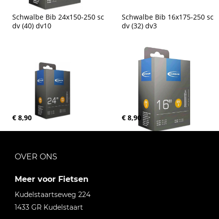
Schwalbe Bib 24x150-250 sc 
Schwalbe Bib 16x175-250 sc 
dv (40) dv10
dv (32) dv3
€ 8,90
€ 8,90
OVER ONS
Meer voor Fietsen
Kudelstaartseweg 224
1433 GR
Kudelstaart