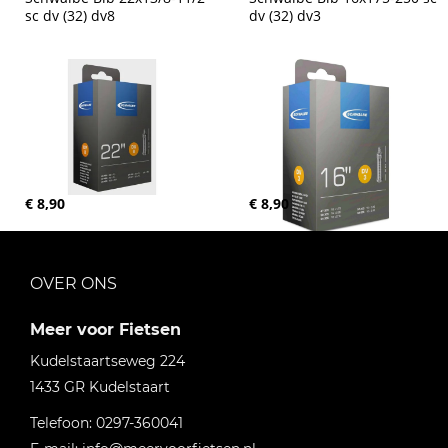
sc dv (32) dv8
dv (32) dv3
€ 8,90
€ 8,90
OVER ONS
Meer voor Fietsen
Kudelstaartseweg 224
1433 GR
Kudelstaart
Telefoon:
0297-360041