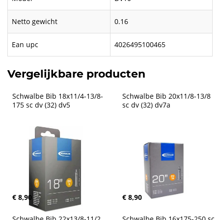
Netto gewicht
0.16
Ean upc
4026495100465
Vergelijkbare producten
Schwalbe Bib 18x11/4-13/8-
Schwalbe Bib 20x11/8-13/8 
175 sc dv (32) dv5
sc dv (32) dv7a
€ 8,90
€ 8,90
Schwalbe Bib 22x13/8-11/2 
Schwalbe Bib 16x175-250 sc 