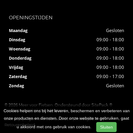
OPENINGSTIJDEN
Gesloten
Maandag
09:00 - 18:00
Dinsdag
09:00 - 18:00
Woensdag
09:00 - 18:00
Donderdag
09:00 - 18:00
Vrijdag
09:00 - 17:00
Zaterdag
Gesloten
Zondag
© 2026 Meer voor Fietsen. Ondersteund door
SitePack ®
uw fietsenwinkel in Kudelstaart
Cookies helpen ons bij het leveren, beschermen en verbeteren van
onze producten en diensten. Door onze website te gebruiken, gaat
Sitemap
Algemene voorwaarden
Privacybeleid
Retourenbeleid
u akkoord met ons gebruik van cookies.
Sluiten