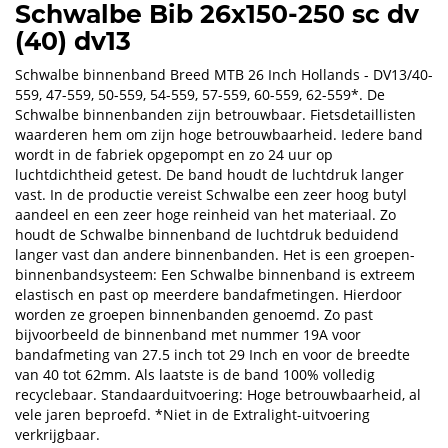
Schwalbe Bib 26x150-250 sc dv
(40) dv13
Schwalbe binnenband Breed MTB 26 Inch Hollands - DV13/40-
559, 47-559, 50-559, 54-559, 57-559, 60-559, 62-559*. De
Schwalbe binnenbanden zijn betrouwbaar. Fietsdetaillisten
waarderen hem om zijn hoge betrouwbaarheid. Iedere band
wordt in de fabriek opgepompt en zo 24 uur op
luchtdichtheid getest. De band houdt de luchtdruk langer
vast. In de productie vereist Schwalbe een zeer hoog butyl
aandeel en een zeer hoge reinheid van het materiaal. Zo
houdt de Schwalbe binnenband de luchtdruk beduidend
langer vast dan andere binnenbanden. Het is een groepen-
binnenbandsysteem: Een Schwalbe binnenband is extreem
elastisch en past op meerdere bandafmetingen. Hierdoor
worden ze groepen binnenbanden genoemd. Zo past
bijvoorbeeld de binnenband met nummer 19A voor
bandafmeting van 27.5 inch tot 29 Inch en voor de breedte
van 40 tot 62mm. Als laatste is de band 100% volledig
recyclebaar. Standaarduitvoering: Hoge betrouwbaarheid, al
vele jaren beproefd. *Niet in de Extralight-uitvoering
verkrijgbaar.