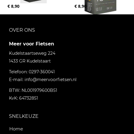
€ 8,90
€ 8,90
OVER ONS
Meer voor Fietsen
Kudelstaartseweg 224
1433 GR
Kudelstaart
Telefoon:
0297-360041
E-mail:
info@meervoorfietsen.nl
BTW: NL001979600B51
KvK: 64732851
SNELKEUZE
Home