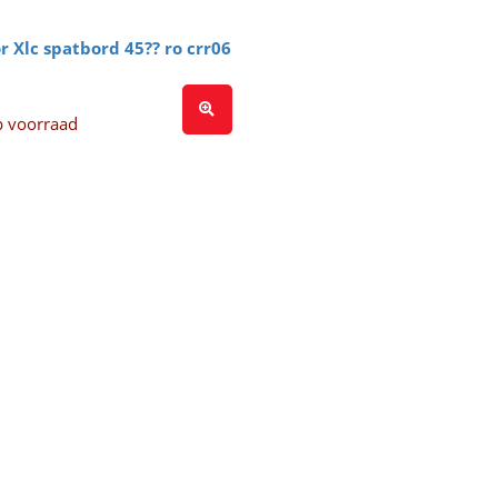
r Xlc spatbord 45?? ro crr06
p voorraad