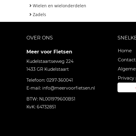
Wielen en wielonderdelen
Zadels
OVER ONS
SNELK
Home
Meer voor Fietsen
Contact
Kudelstaartseweg 224
Algeme
1433 GR
Kudelstaart
Privacy 
Telefoon:
0297-360041
E-mail:
info@meervoorfietsen.nl
BTW: NL001979600B51
KvK: 64732851