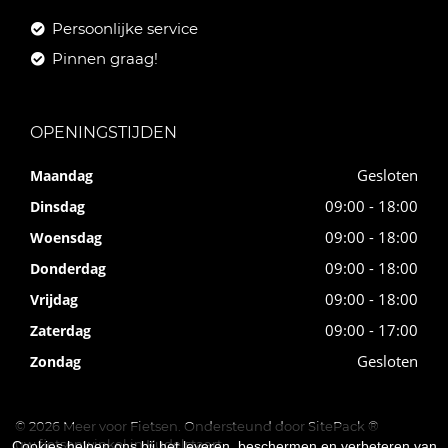
Persoonlijke service
Pinnen graag!
OPENINGSTIJDEN
Gesloten
Maandag
09:00 - 18:00
Dinsdag
09:00 - 18:00
Woensdag
09:00 - 18:00
Donderdag
09:00 - 18:00
Vrijdag
09:00 - 17:00
Zaterdag
Gesloten
Zondag
© 2026 Meer voor Fietsen. Ondersteund door
SitePack ®
uw fietsenwinkel in Kudelstaart
Cookies helpen ons bij het leveren, beschermen en verbeteren van