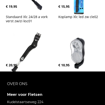
€ 19,95
€ 15,95
Standaard Xlc 24/28 a vork 
Koplamp Xlc led zw cle02
verst zw/zi ksc01
€ 20,95
€ 10,95
OVER ONS
Meer voor Fietsen
Kudelstaartseweg 224