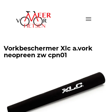
Toggle
navigatio
Vorkbeschermer Xlc a.vork
neopreen zw cpn01