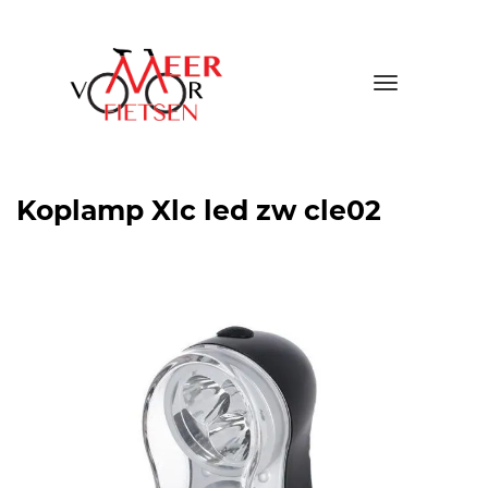
Toggle
navigatio
Koplamp Xlc led zw cle02