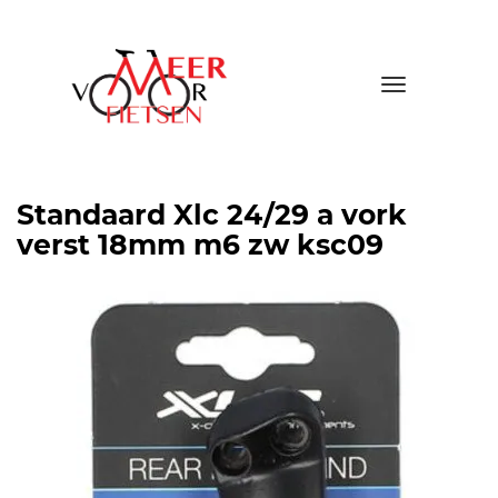
Toggle
navigatio
Standaard Xlc 24/29 a vork
verst 18mm m6 zw ksc09