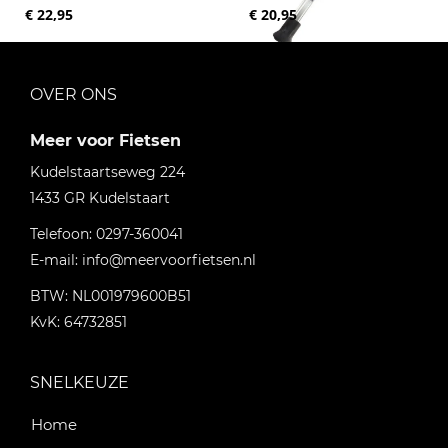
€ 22,95
€ 20,95
OVER ONS
Meer voor Fietsen
Kudelstaartseweg 224
1433 GR
Kudelstaart
Telefoon:
0297-360041
E-mail:
info@meervoorfietsen.nl
BTW: NL001979600B51
KvK: 64732851
SNELKEUZE
Home