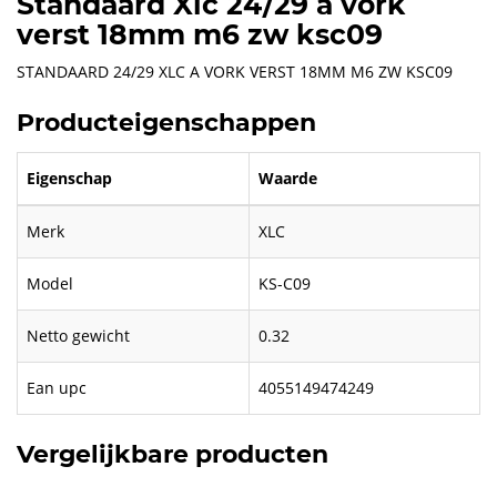
Standaard Xlc 24/29 a vork
verst 18mm m6 zw ksc09
STANDAARD 24/29 XLC A VORK VERST 18MM M6 ZW KSC09
Producteigenschappen
Eigenschap
Waarde
Merk
XLC
Model
KS-C09
Netto gewicht
0.32
Ean upc
4055149474249
Vergelijkbare producten