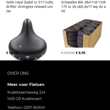
Selle royal Zadel sr 5111udtc 
Schwalbe Bib 28x11/4-13/8-
drifter strengtex relaxed uni 
175 sc dv (40) dv17 wp ds a 
zw
50
€ 54,90
€ 395,00
€ 8,95
OVER ONS
Meer voor Fietsen
Kudelstaartseweg 224
1433 GR
Kudelstaart
Telefoon:
0297-360041