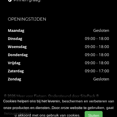
OPENINGSTIJDEN
Gesloten
Maandag
09:00 - 18:00
Dinsdag
09:00 - 18:00
Woensdag
09:00 - 18:00
Donderdag
09:00 - 18:00
Vrijdag
09:00 - 17:00
Zaterdag
Gesloten
Zondag
© 2026 Meer voor Fietsen. Ondersteund door
SitePack ®
uw fietsenwinkel in Kudelstaart
Cookies helpen ons bij het leveren, beschermen en verbeteren van
onze producten en diensten. Door onze website te gebruiken, gaat
Sitemap
Algemene voorwaarden
Privacybeleid
Retourenbeleid
u akkoord met ons gebruik van cookies.
Sluiten