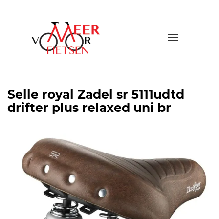
Toggle
navigatio
Selle royal Zadel sr 5111udtd
drifter plus relaxed uni br