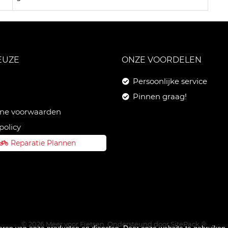
EUZE
ONZE VOORDELEN
Persoonlijke service
Pinnen graag!
ne voorwaarden
policy
Reparatie Plannen
© 2026 Meer voor Fietsen. Ondersteund door
SitePack ®
teren van onze producten en diensten. Door onze website te gebruike