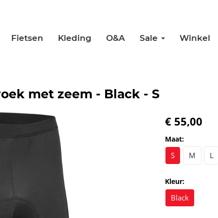
Fietsen
Kleding
O&A
Sale
Winkel
oek met zeem - Black - S
€ 55,00
Maat:
S
M
L
Kleur:
Black