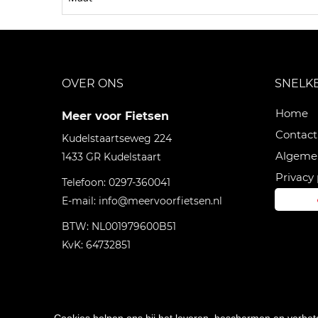
OVER ONS
SNELK
Home
Meer voor Fietsen
Contact
Kudelstaartseweg 224
Algeme
1433 GR
Kudelstaart
Privacy 
Telefoon:
0297-360041
E-mail:
info@meervoorfietsen.nl
BTW: NL001979600B51
KvK: 64732851
Cookies helpen ons bij het leveren, beschermen en verbe