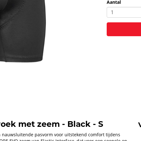
Aantal
oek met zeem - Black - S
en nauwsluitende pasvorm voor uitstekend comfort tijdens
CORE EVO zeem van Elastic Interface, dat voor een soepele en