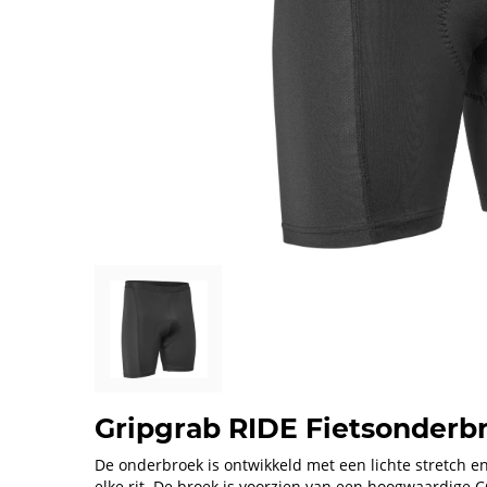
Gripgrab RIDE Fietsonderbr
De onderbroek is ontwikkeld met een lichte stretch 
elke rit. De broek is voorzien van een hoogwaardige 