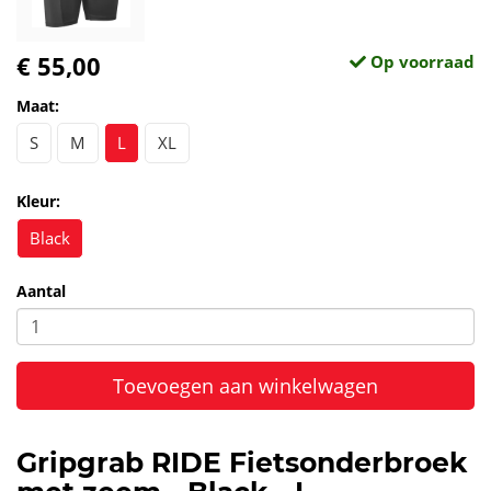
€ 55,00
Op voorraad
Maat:
S
M
L
XL
Kleur:
Black
Aantal
Toevoegen aan winkelwagen
Gripgrab RIDE Fietsonderbroek