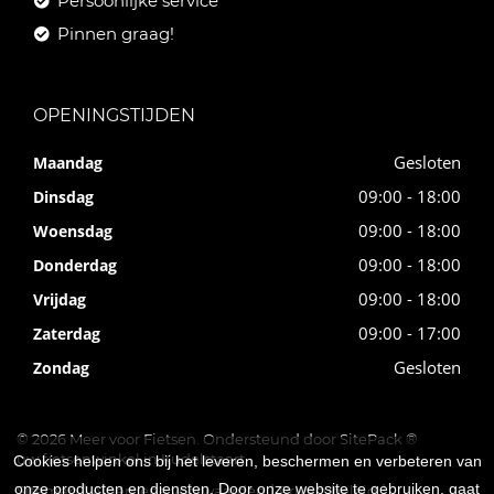
Persoonlijke service
Pinnen graag!
OPENINGSTIJDEN
Gesloten
Maandag
09:00 - 18:00
Dinsdag
09:00 - 18:00
Woensdag
09:00 - 18:00
Donderdag
09:00 - 18:00
Vrijdag
09:00 - 17:00
Zaterdag
Gesloten
Zondag
© 2026 Meer voor Fietsen. Ondersteund door
SitePack ®
uw fietsenwinkel in Kudelstaart
Cookies helpen ons bij het leveren, beschermen en verbeteren van
onze producten en diensten. Door onze website te gebruiken, gaat
Sitemap
Algemene voorwaarden
Privacybeleid