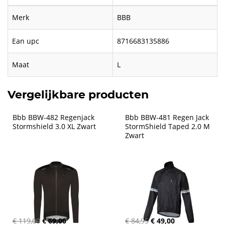
Merk
BBB
Ean upc
8716683135886
Maat
L
Vergelijkbare producten
Bbb BBW-482 Regenjack 
Bbb BBW-481 Regen Jack 
Stormshield 3.0 XL Zwart
StormShield Taped 2.0 M 
Zwart
€ 119,00
€ 69,00
€ 84,95
€ 49,00