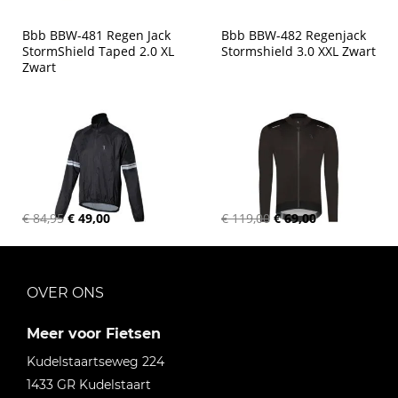
Bbb BBW-481 Regen Jack 
Bbb BBW-482 Regenjack 
StormShield Taped 2.0 XL 
Stormshield 3.0 XXL Zwart
Zwart
€ 84,95
€ 49,00
€ 119,00
€ 69,00
OVER ONS
Meer voor Fietsen
Kudelstaartseweg 224
1433 GR
Kudelstaart