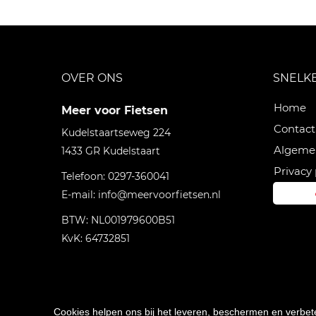
OVER ONS
SNELK
Home
Meer voor Fietsen
Contact
Kudelstaartseweg 224
Algeme
1433 GR
Kudelstaart
Privacy 
Telefoon:
0297-360041
E-mail:
info@meervoorfietsen.nl
BTW: NL001979600B51
KvK: 64732851
Cookies helpen ons bij het leveren, beschermen en verbe