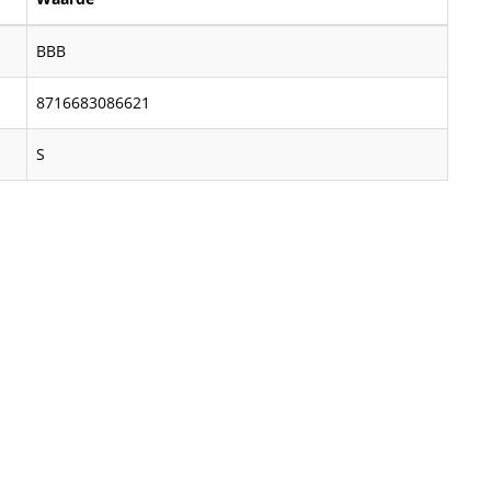
BBB
8716683086621
S