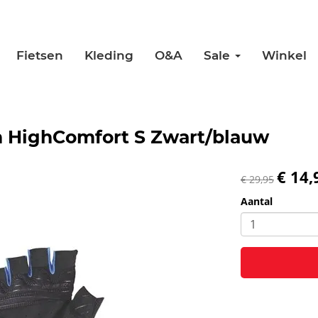
Fietsen
Kleding
O&A
Sale
Winkel
 HighComfort S Zwart/blauw
€ 14,
€ 29,95
Aantal