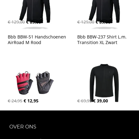
€ 129,00
€ 89,00
€ 129,00
€ 89,00
Bbb BBW-51 Handschoenen 
Bbb BBW-237 Shirt L.m. 
AirRoad M Rood
Transition XL Zwart
€ 24,95
€ 12,95
€ 69,95
€ 39,00
OVER ONS