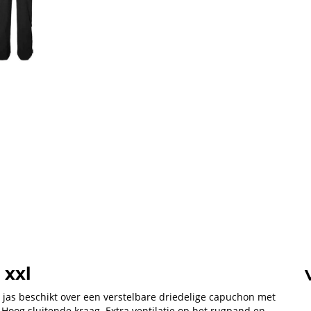
 xxl
De jas beschikt over een verstelbare driedelige capuchon met
Hoog sluitende kraag. Extra ventilatie op het rugpand en