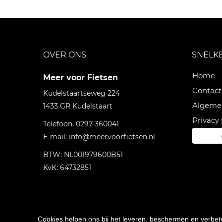
OVER ONS
SNELK
Home
Meer voor Fietsen
Contact
Kudelstaartseweg 224
Algeme
1433 GR
Kudelstaart
Privacy 
Telefoon:
0297-360041
E-mail:
info@meervoorfietsen.nl
BTW: NL001979600B51
KvK: 64732851
Cookies helpen ons bij het leveren, beschermen en verbe