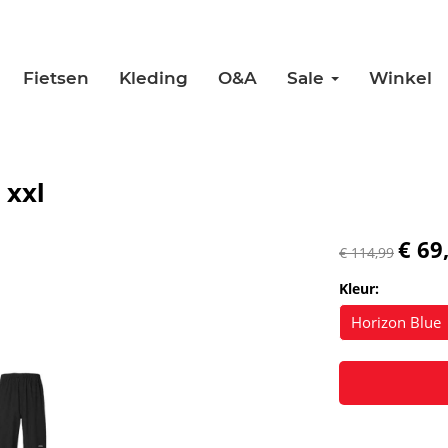
Fietsen
Kleding
O&A
Sale
Winkel
 xxl
€ 69
€ 114,99
Kleur:
Horizon Blue