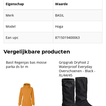
Eigenschap
Waarde
Merk
BASIL
Model
Hoga
Ean upc
8715019400063
Vergelijkbare producten
Basil Regenjas bas mosse 
Gripgrab DryFoot 2 
parka ds br m
Waterproof Everyday 
Overschoenen - Black - 
XL/44/45