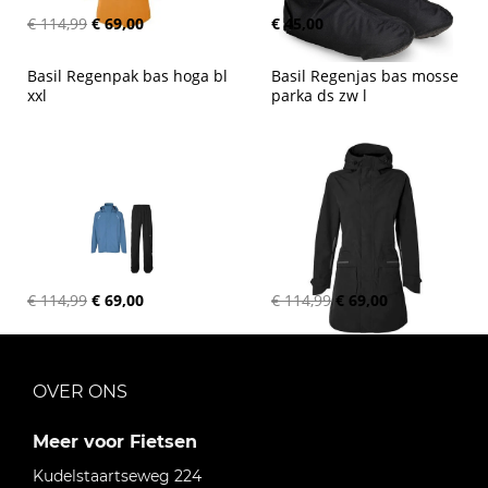
€ 114,99
€ 69,00
€ 45,00
Basil Regenpak bas hoga bl 
Basil Regenjas bas mosse 
xxl
parka ds zw l
€ 114,99
€ 69,00
€ 114,99
€ 69,00
OVER ONS
Meer voor Fietsen
Kudelstaartseweg 224