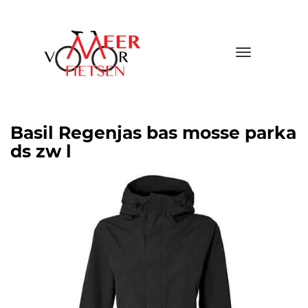
Toggle
navigatio
Basil Regenjas bas mosse parka
ds zw l