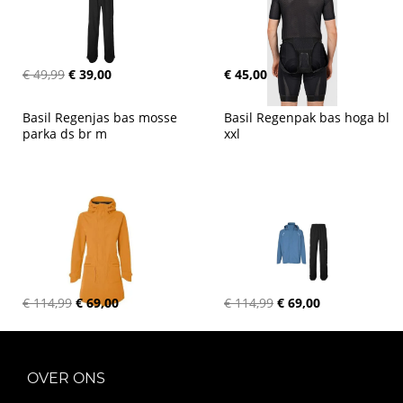
€ 49,99
€ 39,00
€ 45,00
Basil Regenjas bas mosse 
Basil Regenpak bas hoga bl 
parka ds br m
xxl
€ 114,99
€ 69,00
€ 114,99
€ 69,00
OVER ONS