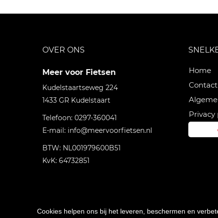
OVER ONS
SNELK
Home
Meer voor Fietsen
Contact
Kudelstaartseweg 224
Algeme
1433 GR
Kudelstaart
Privacy 
Telefoon:
0297-360041
E-mail:
info@meervoorfietsen.nl
BTW: NL001979600B51
KvK: 64732851
Cookies helpen ons bij het leveren, beschermen en verbe