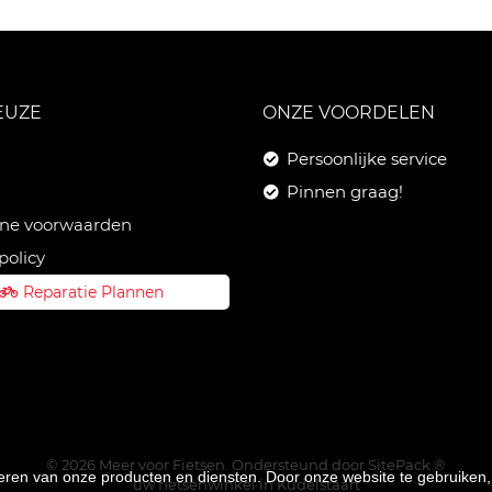
EUZE
ONZE VOORDELEN
Persoonlijke service
Pinnen graag!
ne voorwaarden
policy
Reparatie Plannen
© 2026 Meer voor Fietsen. Ondersteund door
SitePack ®
teren van onze producten en diensten. Door onze website te gebruike
uw fietsenwinkel in Kudelstaart