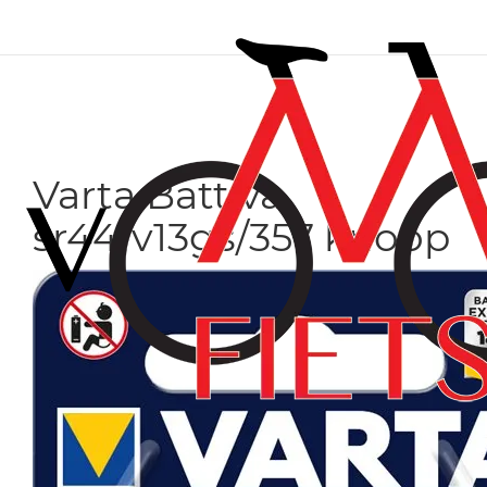
Varta Batt va
sr44/v13gs/357 knoop