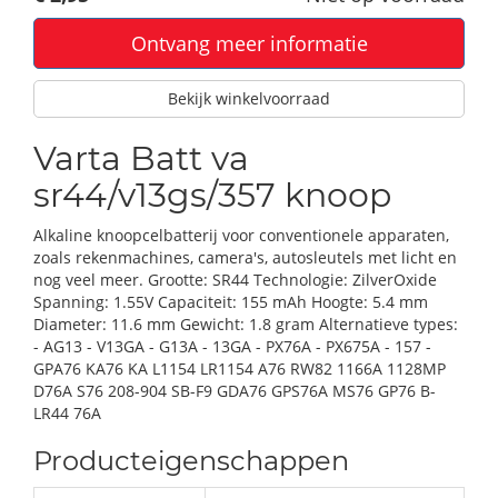
Ontvang meer informatie
Bekijk winkelvoorraad
Varta Batt va
sr44/v13gs/357 knoop
Alkaline knoopcelbatterij voor conventionele apparaten,
zoals rekenmachines, camera's, autosleutels met licht en
nog veel meer. Grootte: SR44 Technologie: ZilverOxide
Spanning: 1.55V Capaciteit: 155 mAh Hoogte: 5.4 mm
Diameter: 11.6 mm Gewicht: 1.8 gram Alternatieve types:
- AG13 - V13GA - G13A - 13GA - PX76A - PX675A - 157 -
GPA76 KA76 KA L1154 LR1154 A76 RW82 1166A 1128MP
D76A S76 208-904 SB-F9 GDA76 GPS76A MS76 GP76 B-
LR44 76A
Producteigenschappen