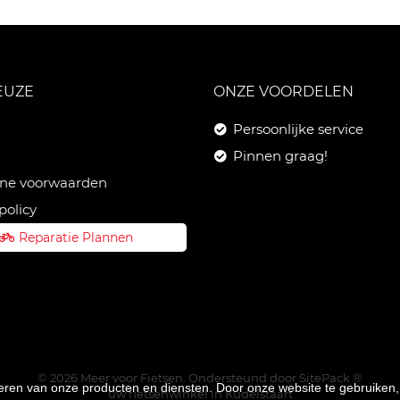
EUZE
ONZE VOORDELEN
Persoonlijke service
Pinnen graag!
ne voorwaarden
policy
Reparatie Plannen
© 2026 Meer voor Fietsen. Ondersteund door
SitePack ®
teren van onze producten en diensten. Door onze website te gebruike
uw fietsenwinkel in Kudelstaart