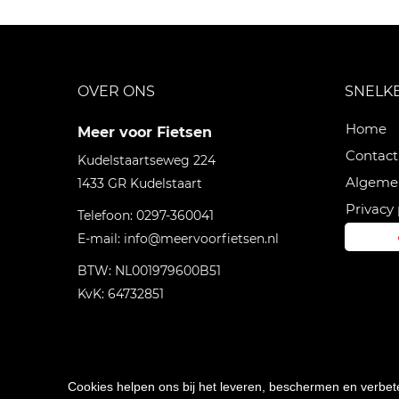
OVER ONS
SNELK
Home
Meer voor Fietsen
Contact
Kudelstaartseweg 224
Algeme
1433 GR
Kudelstaart
Privacy 
Telefoon:
0297-360041
E-mail:
info@meervoorfietsen.nl
BTW: NL001979600B51
KvK: 64732851
Cookies helpen ons bij het leveren, beschermen en verbe