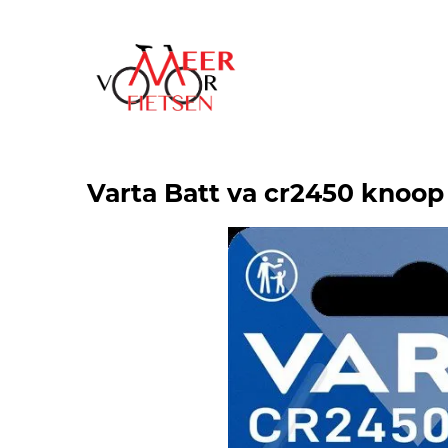
Varta Batt va cr2450 knoop