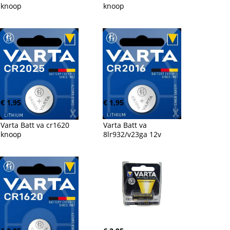
knoop
knoop
€ 1,95
€ 1,95
Varta Batt va cr1620 
Varta Batt va 
knoop
8lr932/v23ga 12v