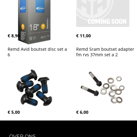
€ 8,90
€ 11,00
Remd Avid boutset disc set a 
Remd Sram boutset adapter 
6
fm rvs 37mm set a 2
€ 5,00
€ 6,00
OVER ONS