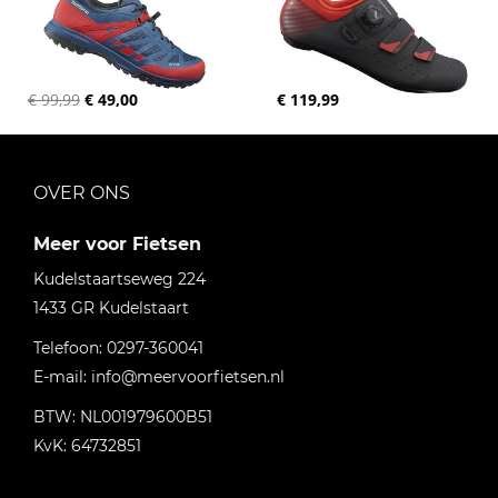
€ 99,99
€ 49,00
€ 119,99
OVER ONS
Meer voor Fietsen
Kudelstaartseweg 224
1433 GR
Kudelstaart
Telefoon:
0297-360041
E-mail:
info@meervoorfietsen.nl
BTW: NL001979600B51
KvK: 64732851