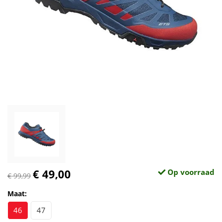
€ 49,00
Op voorraad
€ 99,99
Maat:
46
47