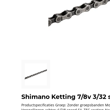
Shimano Ketting 7/8v 3/32 s
Productspecificaties Groep: Zonder groepsbanden Mo
Versnellingen achter: 6/7/8 speed SIL-TEC-coating: N