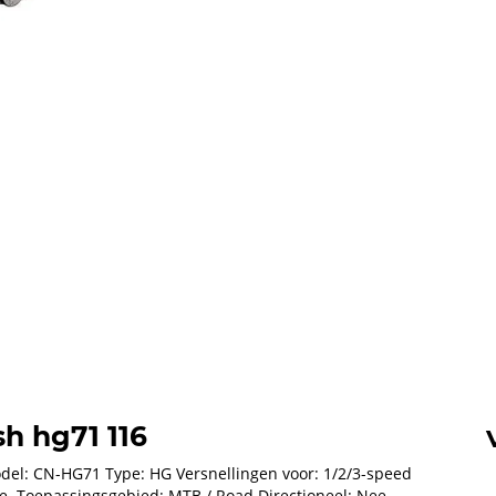
h hg71 116
del: CN-HG71 Type: HG Versnellingen voor: 1/2/3-speed
ee. Toepassingsgebied: MTB / Road Directioneel: Nee.