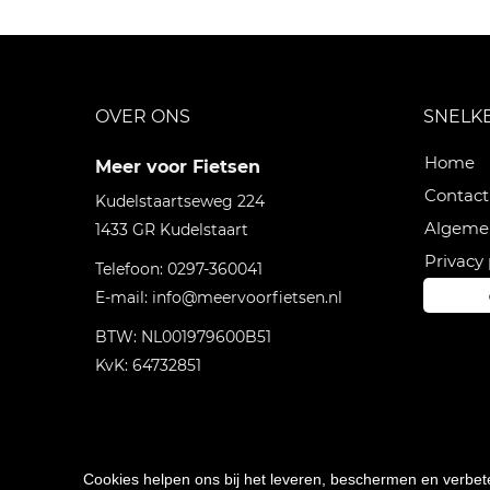
OVER ONS
SNELK
Home
Meer voor Fietsen
Contact
Kudelstaartseweg 224
Algeme
1433 GR
Kudelstaart
Privacy 
Telefoon:
0297-360041
E-mail:
info@meervoorfietsen.nl
BTW: NL001979600B51
KvK: 64732851
Cookies helpen ons bij het leveren, beschermen en verbe