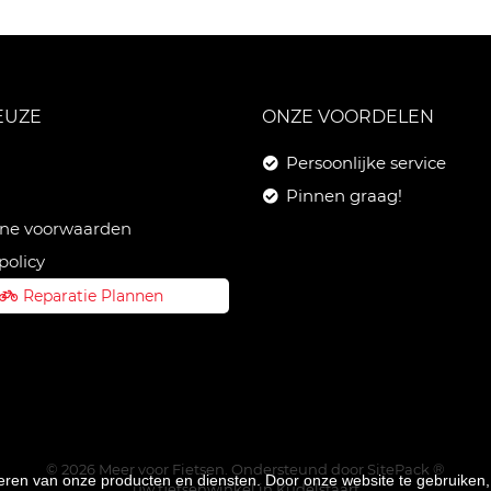
EUZE
ONZE VOORDELEN
Persoonlijke service
Pinnen graag!
ne voorwaarden
policy
Reparatie Plannen
© 2026 Meer voor Fietsen. Ondersteund door
SitePack ®
teren van onze producten en diensten. Door onze website te gebruike
uw fietsenwinkel in Kudelstaart