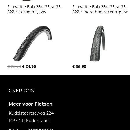
Schwalbe Bub 28x135 sc 35-
Schwalbe Bub 28x135 sc 35-
622 r cx comp kg zw
622 r marathon racer arg zw
€ 26,90
€ 24,90
€ 36,90
OVER ONS
Meer voor Fietsen
Kudelstaartseweg 224
1433 GR
Kudelstaart