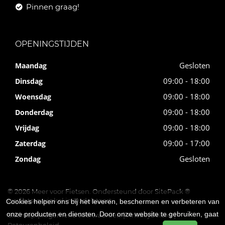
Pinnen graag!
OPENINGSTIJDEN
Gesloten
Maandag
09:00 - 18:00
Dinsdag
09:00 - 18:00
Woensdag
09:00 - 18:00
Donderdag
09:00 - 18:00
Vrijdag
09:00 - 17:00
Zaterdag
Gesloten
Zondag
© 2026 Meer voor Fietsen. Ondersteund door
SitePack ®
uw fietsenwinkel in Kudelstaart
Cookies helpen ons bij het leveren, beschermen en verbeteren van
onze producten en diensten. Door onze website te gebruiken, gaat
Sitemap
Algemene voorwaarden
Privacybeleid