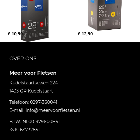
€ 10,90
€ 12,90
OVER ONS
Meer voor Fietsen
Kudelstaartseweg 224
1433 GR
Kudelstaart
Telefoon:
0297-360041
E-mail:
info@meervoorfietsen.nl
BTW: NL001979600B51
KvK: 64732851