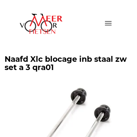
Toggle
navigatio
Naafd Xlc blocage inb staal zw
set a 3 qra01