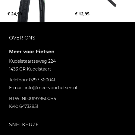
€ 24,90
€ 12,95
OVER ONS
Meer voor Fietsen
Kudelstaartseweg 224
1433 GR
Kudelstaart
Telefoon:
0297-360041
E-mail:
info@meervoorfietsen.nl
BTW: NL001979600B51
KvK: 64732851
SNELKEUZE