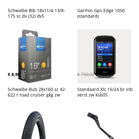
Schwalbe Bib 18x11/4-13/8-
Garmin Gps Edge 1050 
175 sc dv (32) dv5
(standard)
€ 8,90
€ 750,02
€ 749,99
Schwalbe Bub 28x160 sc 42-
Standaard Xlc 16/24 br inb 
622 r road cruiser gkg zw
verst zw ksb05