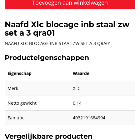
Toevoegen aan winkelwagen
Naafd Xlc blocage inb staal zw
set a 3 qra01
NAAFD XLC BLOCAGE INB STAAL ZW SET A 3 QRA01
Producteigenschappen
Eigenschap
Waarde
Merk
XLC
Netto gewicht
0.14
Ean upc
4032191684994
Vergelijkbare producten