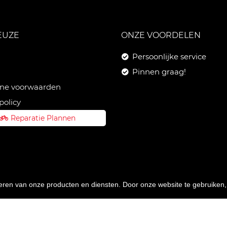
EUZE
ONZE VOORDELEN
Persoonlijke service
Pinnen graag!
ne voorwaarden
policy
Reparatie Plannen
teren van onze producten en diensten. Door onze website te gebruike
© 2026 Meer voor Fietsen. Ondersteund door
SitePack ®
uw fietsenwinkel in Kudelstaart