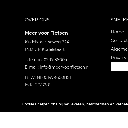
OVER ONS
SNELK
Home
Meer voor Fietsen
Contact
Kudelstaartseweg 224
Algeme
1433 GR
Kudelstaart
Privacy 
Telefoon:
0297-360041
E-mail:
info@meervoorfietsen.nl
BTW: NL001979600B51
KvK: 64732851
Cookies helpen ons bij het leveren, beschermen en verbe