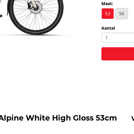
Maat:
53
56
Aantal
lpine White High Gloss 53cm