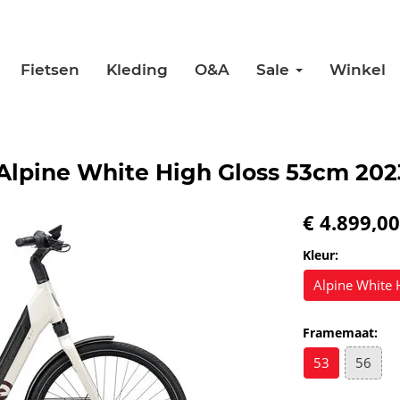
Fietsen
Kleding
O&A
Sale
Winkel
lpine White High Gloss 53cm 202
€ 4.899,00
Kleur:
Alpine White 
Framemaat:
53
56