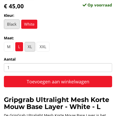
€ 45,00
Op voorraad
Kleur:
Black
White
Maat:
M
L
XL
XXL
Aantal
Toevoegen aan winkelwagen
Gripgrab Ultralight Mesh Korte
Mouw Base Layer - White - L
De GripGrab Ultralight Mesh Korte Mouw Base Layer is het