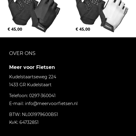
€ 45,00
€ 45,00
OVER ONS
Meer voor Fietsen
Kudelstaartseweg 224
1433 GR
Kudelstaart
Telefoon:
0297-360041
E-mail:
info@meervoorfietsen.nl
BTW: NL001979600B51
KvK: 64732851