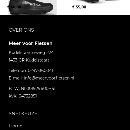
€ 60,00
€ 55,00
OVER ONS
Meer voor Fietsen
Kudelstaartseweg 224
1433 GR
Kudelstaart
Telefoon:
0297-360041
E-mail:
info@meervoorfietsen.nl
BTW: NL001979600B51
KvK: 64732851
SNELKEUZE
Home