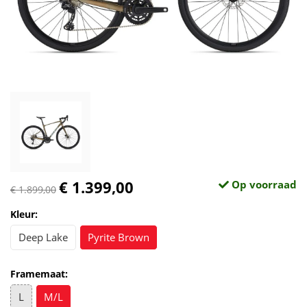
€ 1.399,00
Op voorraad
€ 1.899,00
Kleur:
Deep Lake
Pyrite Brown
Framemaat:
L
M/L